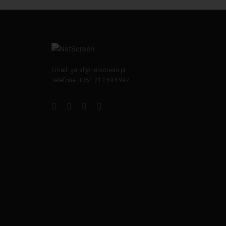
Email:
geral@netscreen.pt
Telefone:
+351 212 694 992