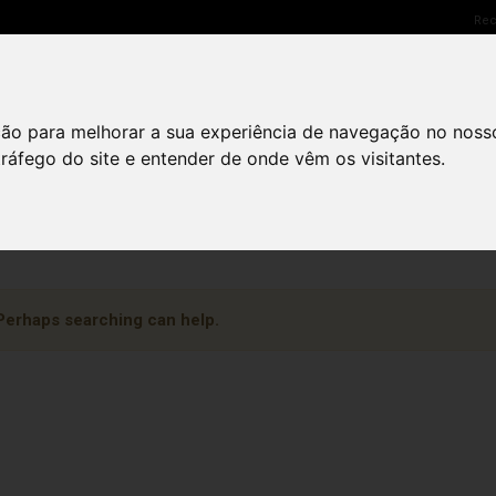
Rec
SOLUÇÕES LED
PARCEIROS
NETSCREEN CARE
ção para melhorar a sua experiência de navegação no noss
tráfego do site e entender de onde vêm os visitantes.
. Perhaps searching can help.