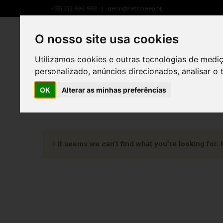
+351 212 694 992
geral@netscreen.pt
SOBRE NÓS
O nosso site usa cookies
Utilizamos cookies e outras tecnologias de medi
personalizado, anúncios direcionados, analisar o 
OK
Alterar as minhas preferências
It seems we can’t find what you’re looking for