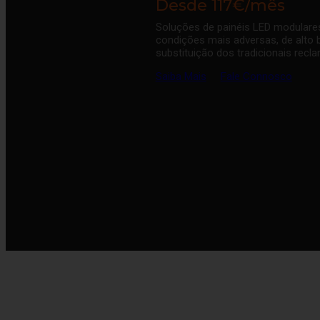
Desde 117€/mês
Soluções de painéis LED modulares
condições mais adversas, de alto br
substituição dos tradicionais rec
Saiba Mais
Fale Connosco