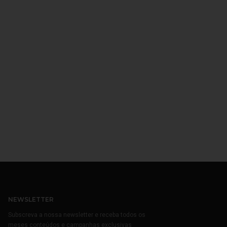
NEWSLETTER
Subscreva a nossa newsletter e receba todos os
meses conteúdos e campanhas exclusivas