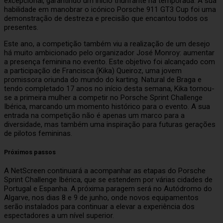
excepcional, garantindo um início triunfante na temporada. A sua
habilidade em manobrar o icónico Porsche 911 GT3 Cup foi uma
demonstração de destreza e precisão que encantou todos os
presentes.
Este ano, a competição também viu a realização de um desejo
há muito ambicionado pelo organizador José Monroy: aumentar
a presença feminina no evento. Este objetivo foi alcançado com
a participação de Francisca (Kika) Queiroz, uma jovem
promissora oriunda do mundo do karting. Natural de Braga e
tendo completado 17 anos no início desta semana, Kika tornou-
se a primeira mulher a competir no Porsche Sprint Challenge
Ibérica, marcando um momento histórico para o evento. A sua
entrada na competição não é apenas um marco para a
diversidade, mas também uma inspiração para futuras gerações
de pilotos femininas.
Próximos passos
A NetScreen continuará a acompanhar as etapas do Porsche
Sprint Challenge Ibérica, que se estendem por várias cidades de
Portugal e Espanha. A próxima paragem será no Autódromo do
Algarve, nos dias 8 e 9 de junho, onde novos equipamentos
serão instalados para continuar a elevar a experiência dos
espectadores a um nível superior.