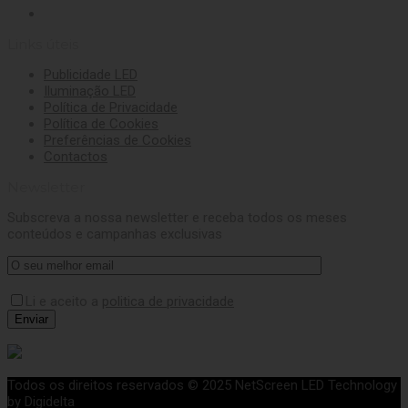
Links úteis
Publicidade LED
Iluminação LED
Política de Privacidade
Política de Cookies
Preferências de Cookies
Contactos
Newsletter
Subscreva a nossa newsletter e receba todos os meses
conteúdos e campanhas exclusivas
Li e aceito a
politica de privacidade
Todos os direitos reservados © 2025 NetScreen LED Technology
by Digidelta