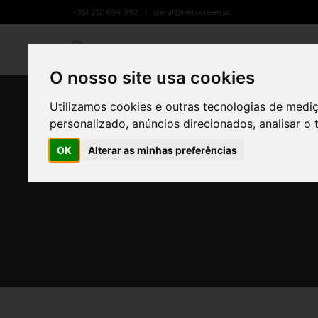
+351 212 694 992
geral@netscreen.pt
SOBRE NÓS
O nosso site usa cookies
Utilizamos cookies e outras tecnologias de medi
21 
personalizado, anúncios direcionados, analisar o 
Inova
OK
Alterar as minhas preferências