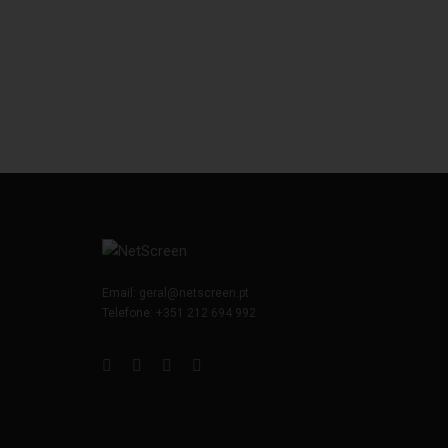
Email:
geral@netscreen.pt
Telefone:
+351 212 694 992