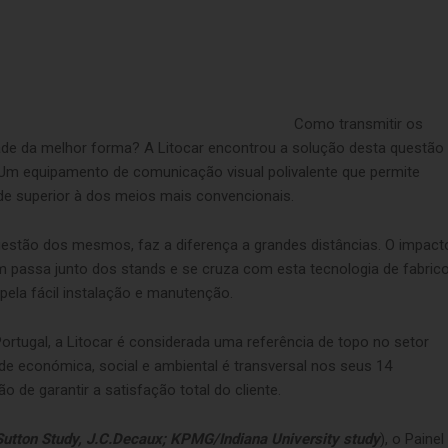
Como transmitir os
idade da melhor forma? A Litocar encontrou a solução desta questão
 Um equipamento de comunicação visual polivalente que permite
ade superior à dos meios mais convencionais.
gestão dos mesmos, faz a diferença a grandes distâncias. O impact
m passa junto dos stands e se cruza com esta tecnologia de fabric
la fácil instalação e manutenção.
tugal, a Litocar é considerada uma referência de topo no setor
ade económica, social e ambiental é transversal nos seus 14
 de garantir a satisfação total do cliente.
Sutton Study, J.C.Decaux; KPMG/Indiana University study
), o Painel