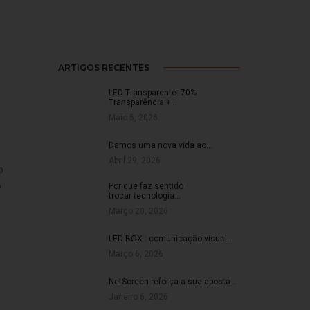
ARTIGOS RECENTES
LED Transparente: 70%
Transparência +…
Maio 5, 2026
Damos uma nova vida ao…
Abril 29, 2026
o
o
Por que faz sentido
trocar tecnologia…
Março 20, 2026
LED BOX : comunicação visual…
Março 6, 2026
NetScreen reforça a sua aposta…
Janeiro 6, 2026