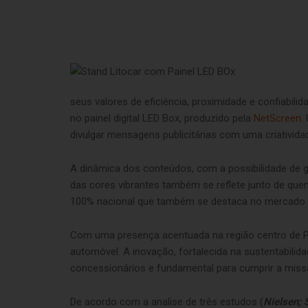
seus valores de eficiência, proximidade e confiabil
no painel digital LED Box, produzido pela
NetScreen
.
divulgar mensagens publicitárias com uma criativid
A dinâmica dos conteúdos, com a possibilidade de 
das cores vibrantes também se reflete junto de que
100% nacional que também se destaca no mercado pe
Com uma presença acentuada na região centro de Por
automóvel. A inovação, fortalecida na sustentabilid
concessionários e fundamental para cumprir a missão
De acordo com a analise de três estudos (
Nielsen; 