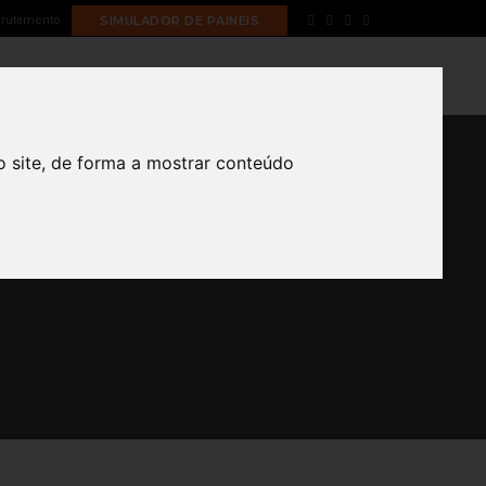
rutamento
SIMULADOR DE PAINEIS
PORTFOLIO
BLOG
CONTACTOS
o site, de forma a mostrar conteúdo
 LED
ED Box