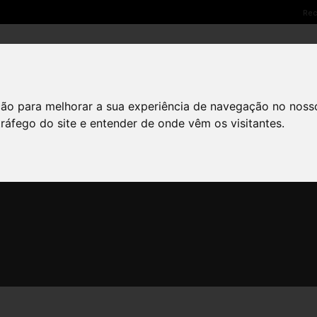
Rec
SOLUÇÕES LED
PARCEIROS
NETSCREEN CARE
ção para melhorar a sua experiência de navegação no noss
DE OUTUBRO, 2020
BY
FÁBIO SILVA
MY NETSCREEN
,
PUBLICIDADE
tráfego do site e entender de onde vêm os visitantes.
ção na Litocar – L