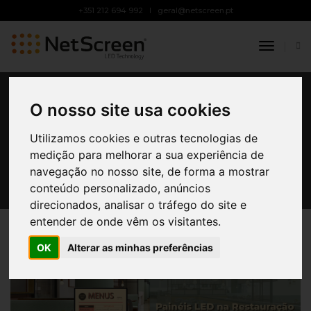
+351 212 694 992
geral@netscreen.pt
Toggle
Navigat
21 DE SETEMBRO, 2021
BY
FÁBIO SILVA
PUBLICIDADE LED
Painéis LED na
O nosso site usa cookies
Restauração e Espaços
de Diversão Noturna
Utilizamos cookies e outras tecnologias de
medição para melhorar a sua experiência de
navegação no nosso site, de forma a mostrar
conteúdo personalizado, anúncios
direcionados, analisar o tráfego do site e
entender de onde vêm os visitantes.
OK
Alterar as minhas preferências