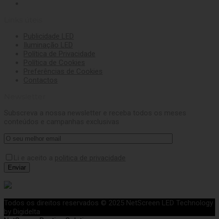
Links úteis
Publicidade LED
Iluminação LED
Política de Privacidade
Política de Cookies
Preferências de Cookies
Contactos
Newsletter
Subscreva a nossa newsletter e receba todos os meses
conteúdos e campanhas exclusivas
Li e aceito a
politica de privacidade
Todos os direitos reservados © 2025 NetScreen LED Technology
by Digidelta