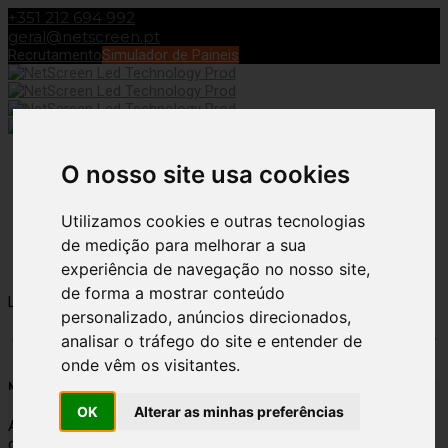
+351 212 694 992
geral@netscreen.pt
Recrutamento
Simulador de Paineis
O nosso site usa cookies
Toggle Navigation
NetScreen LED Technology
Utilizamos cookies e outras tecnologias
de medição para melhorar a sua
LED Mupi
experiência de navegação no nosso site,
de forma a mostrar conteúdo
LED Mupi
Fabio Costa
31 de Maio, 2020
28 de Maio, 2026
personalizado, anúncios direcionados,
analisar o tráfego do site e entender de
Os LED Mupi são equipamentos de publicidade desenvolvidos para ambientes indoor
e outdoor, nas versões LED Mupi Standard, LED Mupi Roll-Up e LED Mupi Outdoor.
onde vêm os visitantes.
Montras Digitais Clássicas
OK
Alterar as minhas preferências
As montras digitais clássicas são versáteis e permitem uma
comunicação dinâmica e personalizada dos conteúdos, além de