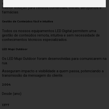
se adaptarem facilmente à identidade visual do espaço. São a
melhor solução para centros comerciais, óticas, aeroportos e
farmácias.
Gestão de Conteúdos fácil e intuitiva
Todos os nossos equipamentos LED Digital permitem uma
gestão de conteúdos remota, intuitiva e sem necessidade de
conhecimentos técnicos especializados.
LED Mupi Outdoor
Os LED Mupi Outdoor foram desenvolvidas para comunicarem na
rua.
Asseguram impacto e visibilidade a quem passa, potenciando a
transmissão da mensagem do cliente.
2004
Desde (ano)
1377