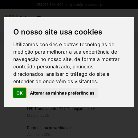
+351 212 694 992
geral@netscreen.pt
LED DECOR
Toggle
Navigat
Home
led decor
O nosso site usa cookies
Utilizamos cookies e outras tecnologias de
medição para melhorar a sua experiência de
INTERMARCHÉ MIRANDA DO DOURO
INTERMARCHÉ DE ABRANTES
INTERMARCHÉ DE ARCOZELO
BRICOMARCHÉ DE ARCOZELO
CONTROLAUTO DA TERRUGEM
CONTROLAUTO DE FÁTIMA
INTERMARCHÉ DE SESIMBRA
INTERMARCHÉ DE ARMAMAR
BRICOMARCHÉ DE TONDELA
BRICOMARCHÉ DE FAFE
navegação no nosso site, de forma a mostrar
conteúdo personalizado, anúncios
1
2
3
direcionados, analisar o tráfego do site e
entender de onde vêm os visitantes.
OK
Alterar as minhas preferências
ARTIGOS RECENTES
LED Transparente: 70% Transparência +…
Maio 5, 2026
Damos uma nova vida ao…
Abril 29, 2026