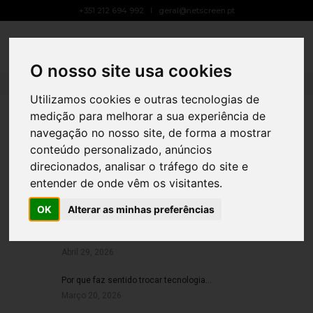
+351 212 694 992
geral@netscreen.pt
LED DIGITAL
Toggle
Navigat
Home
led digital
O nosso site usa cookies
Utilizamos cookies e outras tecnologias de
medição para melhorar a sua experiência de
MC DONALDS CARREGADO
MC DONALDS SANTARÉM
MC DONALDS DO BARREIRO DRIVE
navegação no nosso site, de forma a mostrar
conteúdo personalizado, anúncios
direcionados, analisar o tráfego do site e
ARTIGOS RECENTES
entender de onde vêm os visitantes.
LED Transparente: 70% Transparência +…
OK
Alterar as minhas preferências
Maio 5, 2026
Damos uma nova vida ao…
Abril 29, 2026
Por que faz sentido trocar tecnologia…
Março 20, 2026