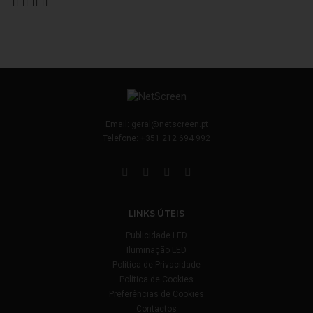
Email:
geral@netscreen.pt
Telefone:
+351 212 694 992
LINKS ÚTEIS
Publicidade LED
Iluminação LED
Política de Privacidade
Política de Cookies
Preferências de Cookies
Contactos