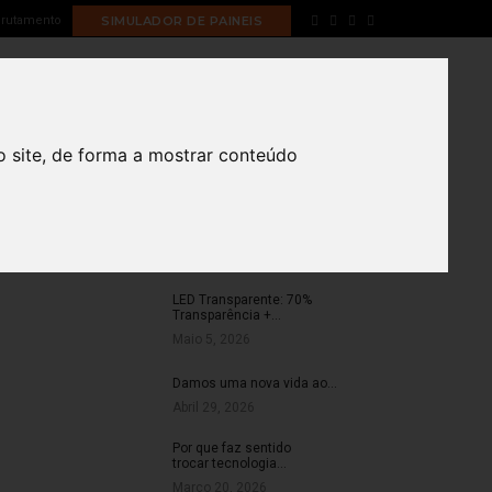
rutamento
SIMULADOR DE PAINEIS
Home
led wall
PORTFOLIO
BLOG
CONTACTOS
o site, de forma a mostrar conteúdo
ARTIGOS RECENTES
LED Transparente: 70%
Transparência +…
Maio 5, 2026
Damos uma nova vida ao…
Abril 29, 2026
Por que faz sentido
trocar tecnologia…
Março 20, 2026