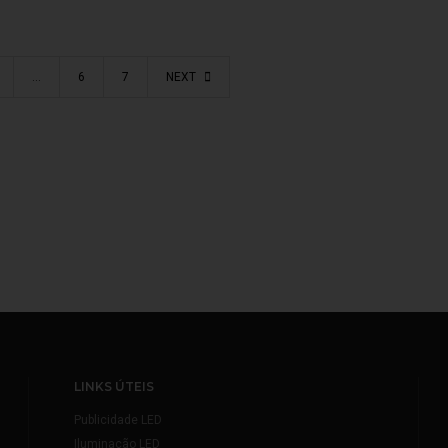
…
6
7
NEXT
LINKS ÚTEIS
Publicidade LED
Iluminação LED