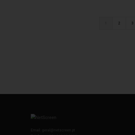
1
2
3
Email:
geral@netscreen.pt