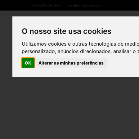
+351 212 694 992
geral@netscreen.pt
PUBLICIDADE OUTDOOR
SOBRE NÓS
O nosso site usa cookies
Utilizamos cookies e outras tecnologias de medi
personalizado, anúncios direcionados, analisar o 
OK
Alterar as minhas preferências
IMCF