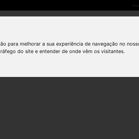
Rec
SOLUÇÕES LED
PARCEIROS
NETSCREEN CARE
ção para melhorar a sua experiência de navegação no noss
tráfego do site e entender de onde vêm os visitantes.