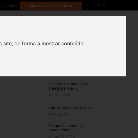
rutamento
SIMULADOR DE PAINEIS
Home
publicidade outdoor
PORTFOLIO
BLOG
CONTACTOS
o site, de forma a mostrar conteúdo
ARTIGOS RECENTES
LED Transparente: 70%
Transparência +…
Maio 5, 2026
Damos uma nova vida ao…
Abril 29, 2026
Por que faz sentido
trocar tecnologia…
Março 20, 2026