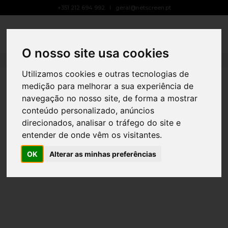
+351 212 694 992
geral@netscreen.pt
Acústica Médica
Toggle
Navigat
15 DE MAIO, 2024
BY
ANA RODRIGUES
PUBLICIDADE LED
O nosso site usa cookies
Utilizamos cookies e outras tecnologias de
medição para melhorar a sua experiência de
navegação no nosso site, de forma a mostrar
conteúdo personalizado, anúncios
direcionados, analisar o tráfego do site e
entender de onde vêm os visitantes.
OK
Alterar as minhas preferências