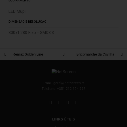
EQUIPAMENTO
LED Mupi
DIMENSÃO E RESOLUÇÃO
800x1.280 Fixo - SMD3.3
Remax Golden Line
Bricomarché da Covilhã
Email:
geral@netscreen.pt
Telefone:
+351 212 694 992
LINKS ÚTEIS