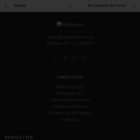
Ibersol
Mc Donalds de Tomar
Email:
geral@netscreen.pt
Telefone:
+351 212 694 992
LINKS ÚTEIS
Publicidade LED
Iluminação LED
Política de Privacidade
Política de Cookies
Preferências de Cookies
Contactos
NEWSLETTER