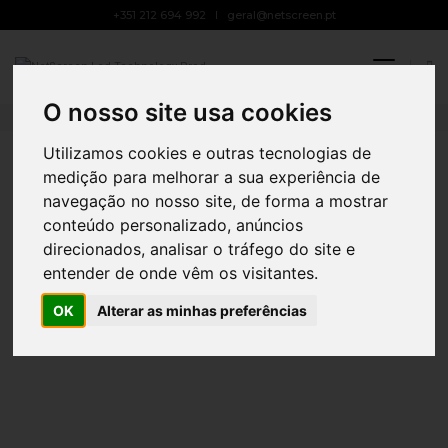
+351 212 694 992
geral@netscreen.pt
Cascais Próxima
Toggle
Navigat
7 DE FEVEREIRO, 2024
BY
ANA RODRIGUES
PUBLICIDADE LED
O nosso site usa cookies
Utilizamos cookies e outras tecnologias de
medição para melhorar a sua experiência de
navegação no nosso site, de forma a mostrar
conteúdo personalizado, anúncios
direcionados, analisar o tráfego do site e
entender de onde vêm os visitantes.
OK
Alterar as minhas preferências