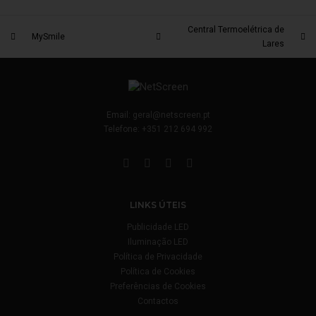
Central Termoelétrica de
MySmile
Lares
Email:
geral@netscreen.pt
Telefone:
+351 212 694 992
LINKS ÚTEIS
Publicidade LED
Iluminação LED
Política de Privacidade
Política de Cookies
Preferências de Cookies
Contactos