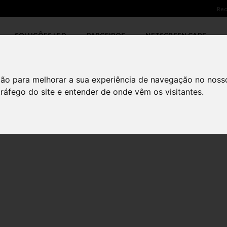
Rec
20 DE JANEIRO
SOLUÇÕES LED
PARCEIROS
NETSCREEN CARE
ção para melhorar a sua experiência de navegação no noss
tráfego do site e entender de onde vêm os visitantes.