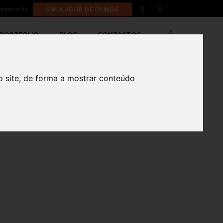
rutamento
SIMULADOR DE PAINEIS
, 2023
BY
ANA RODRIGUES
PUBLICIDADE LED
PORTFOLIO
BLOG
CONTACTOS
o site, de forma a mostrar conteúdo