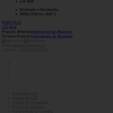
Led Wall
Dimensão e Resolução
3840x1920mm SMD 5
PORTFOLIO
LED BOX
Projecto Anterior
Intermarché de Abrantes
Próximo Projecto
Intermarché de Alcanena
Email:
geral@netscreen.pt
Telefone:
+351 212 694 992
Links úteis
Publicidade LED
Iluminação LED
Política de Privacidade
Política de Cookies
Preferências de Cookies