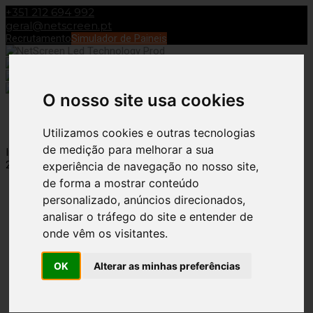
+351 212 694 992
geral@netscreen.pt
Recrutamento
Simulador de Paineis
O nosso site usa cookies
Toggle Navigation
Utilizamos cookies e outras tecnologias
de medição para melhorar a sua
Intermarché da Marinha Grande
Ana Rodrigues
21 de Agosto,
2020
21 de Agosto, 2020
experiência de navegação no nosso site,
de forma a mostrar conteúdo
Intermarché da Marinha Grande
personalizado, anúncios direcionados,
analisar o tráfego do site e entender de
Instalação de LED Wall
onde vêm os visitantes.
OK
Alterar as minhas preferências