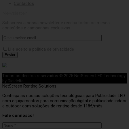
Contactos
Newsletter
Subscreva a nossa newsletter e receba todos os meses
conteúdos e campanhas exclusivas
Li e aceito a
politica de privacidade
Todos os direitos reservados © 2025 NetScreen LED Technology
by Digidelta
NetScreen Renting Solutions
Conheça as nossas soluções tecnológicas para Publicidade LED
com equipamentos para comunicação digital e publicidade indoor
e outdoor com soluções de renting desde 118€/mês.
Fale connosco!