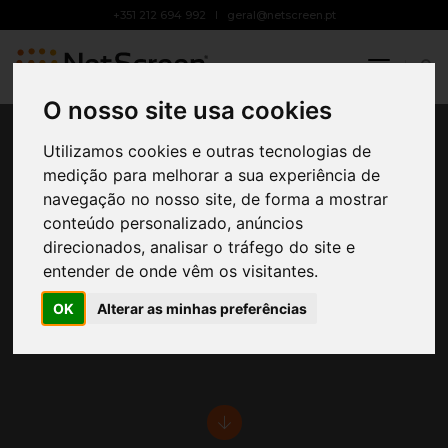
+351 212 694 992
geral@netscreen.pt
Toggle
Navigati
O nosso site usa cookies
Utilizamos cookies e outras tecnologias de
medição para melhorar a sua experiência de
navegação no nosso site, de forma a mostrar
conteúdo personalizado, anúncios
Jerónimo Martins
direcionados, analisar o tráfego do site e
entender de onde vêm os visitantes.
Instalação de LED Box
OK
Alterar as minhas preferências