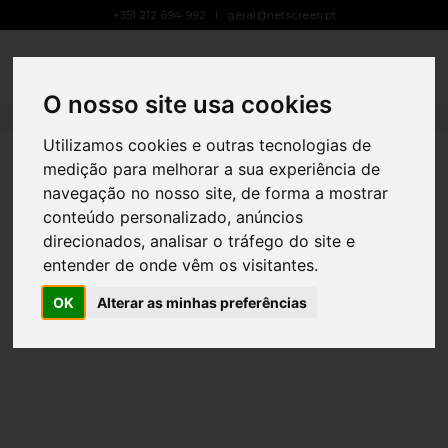
+351 212 694 992
geral@netscreen.pt
Município de Ourém
Toggle
Navigat
15 DE ABRIL, 2024
BY
ANA RODRIGUES
PUBLICIDADE LED
O nosso site usa cookies
Utilizamos cookies e outras tecnologias de
medição para melhorar a sua experiência de
navegação no nosso site, de forma a mostrar
conteúdo personalizado, anúncios
direcionados, analisar o tráfego do site e
entender de onde vêm os visitantes.
OK
Alterar as minhas preferências