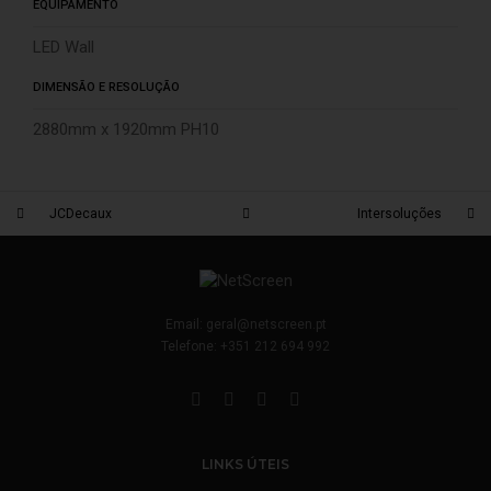
EQUIPAMENTO
LED Wall
DIMENSÃO E RESOLUÇÃO
2880mm x 1920mm PH10
JCDecaux
Intersoluções
Email:
geral@netscreen.pt
Telefone:
+351 212 694 992
LINKS ÚTEIS