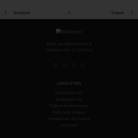
Bestpoint
Empark
Email:
geral@netscreen.pt
Telefone:
+351 212 694 992
LINKS ÚTEIS
Publicidade LED
Iluminação LED
Política de Privacidade
Política de Cookies
Preferências de Cookies
Contactos