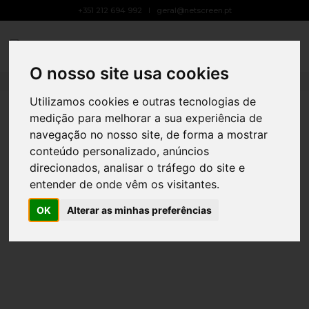
+351 212 694 992
geral@netscreen.pt
PM Paiva – Belverde
Toggle
Navigat
24 DE ABRIL, 2024
BY
ANA RODRIGUES
PUBLICIDADE LED
O nosso site usa cookies
Utilizamos cookies e outras tecnologias de
medição para melhorar a sua experiência de
navegação no nosso site, de forma a mostrar
conteúdo personalizado, anúncios
direcionados, analisar o tráfego do site e
entender de onde vêm os visitantes.
OK
Alterar as minhas preferências