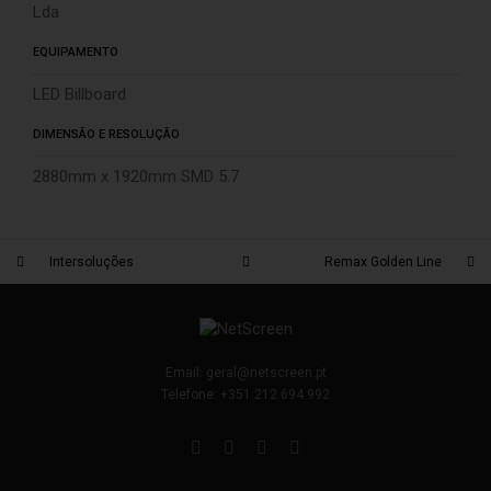
Lda
EQUIPAMENTO
LED Billboard
DIMENSÃO E RESOLUÇÃO
2880mm x 1920mm SMD 5.7
Intersoluções
Remax Golden Line
Email:
geral@netscreen.pt
Telefone:
+351 212 694 992