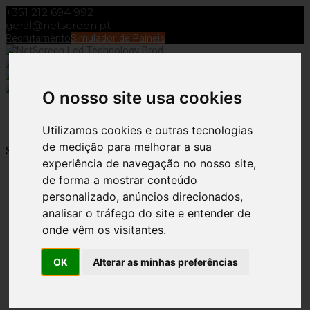
+351 212 694 992
geral@netscreen.pt
Recrutamento
Simulador de Paineis
O nosso site usa cookies
Toggle Navigation
Utilizamos cookies e outras tecnologias
de medição para melhorar a sua
Showroom
Ana Rodrigues
31 de Julho, 2020
15 de Outubro, 2020
experiência de navegação no nosso site,
Showroom
de forma a mostrar conteúdo
personalizado, anúncios direcionados,
Projeto de Iluminação LED
analisar o tráfego do site e entender de
onde vêm os visitantes.
OK
Alterar as minhas preferências