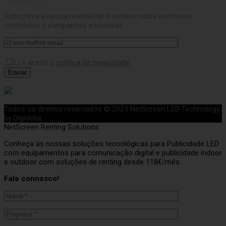
Subscreva a nossa newsletter e receba todos os meses
conteúdos e campanhas exclusivas
Li e aceito a
politica de privacidade
Todos os direitos reservados © 2025 NetScreen LED Technology
by Digidelta
NetScreen Renting Solutions
Conheça as nossas soluções tecnológicas para Publicidade LED
com equipamentos para comunicação digital e publicidade indoor
e outdoor com soluções de renting desde 118€/mês.
Fale connosco!