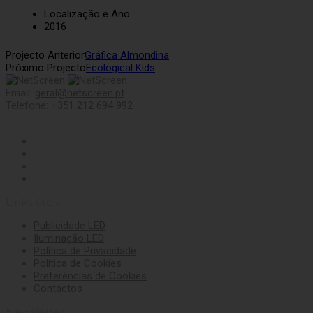
Localização e Ano
2016
Projecto Anterior
Gráfica Almondina
Próximo Projecto
Ecological Kids
Email:
geral@netscreen.pt
Telefone:
+351 212 694 992
Links úteis
Publicidade LED
Iluminação LED
Política de Privacidade
Política de Cookies
Preferências de Cookies
Contactos
Newsletter