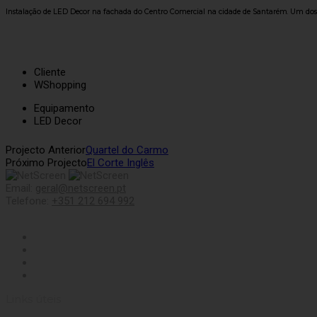
Instalação de LED Decor na fachada do Centro Comercial na cidade de Santarém. Um dos des
Cliente
WShopping
Equipamento
LED Decor
Projecto Anterior
Quartel do Carmo
Próximo Projecto
El Corte Inglês
Email:
geral@netscreen.pt
Telefone:
+351 212 694 992
Links úteis