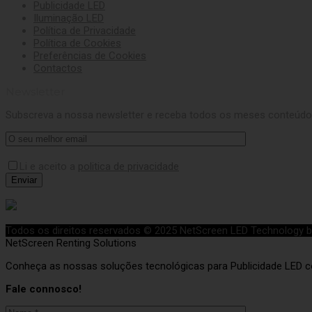
Publicidade LED
Iluminação LED
Política de Privacidade
Política de Cookies
Preferências de Cookies
Contactos
Newsletter
Subscreva a nossa newsletter e receba todos os meses conteúdo
Li e aceito a
politica de privacidade
Todos os direitos reservados © 2025 NetScreen LED Technology by
NetScreen Renting Solutions
Conheça as nossas soluções tecnológicas para Publicidade LED c
Fale connosco!