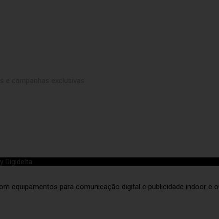
s e campanhas exclusivas
 Digidelta
om equipamentos para comunicação digital e publicidade indoor e 