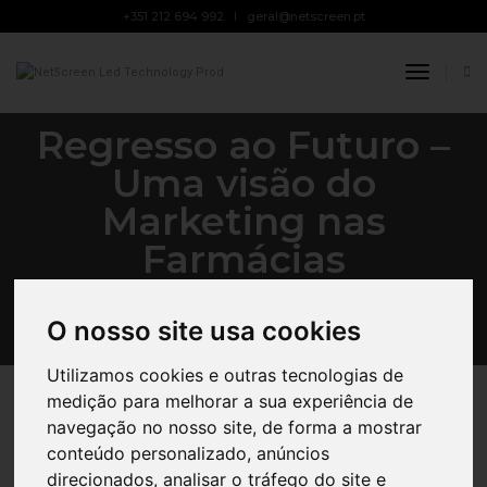
+351 212 694 992
geral@netscreen.pt
Toggle
Navigat
15 DE MARÇO, 2021
BY
FÁBIO SILVA
PUBLICIDADE LED
Regresso ao Futuro –
Uma visão do
Marketing nas
Farmácias
O nosso site usa cookies
Utilizamos cookies e outras tecnologias de
medição para melhorar a sua experiência de
navegação no nosso site, de forma a mostrar
conteúdo personalizado, anúncios
Sabe como surgiu a primeira publicidade de medicamentos
portuguesa e como isso influenciou o futuro do Marketing nas
direcionados, analisar o tráfego do site e