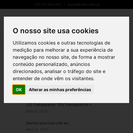
+351 212 694 992
geral@netscreen.pt
ILUMINAÇÃO LED
Toggle
Navigat
Home
Iluminação Led
O nosso site usa cookies
Utilizamos cookies e outras tecnologias de
medição para melhorar a sua experiência de
BRICOMARCHÉ DE TONDELA
BRICOMARCHÉ DE FAFE
INTERMARCHÉ DE CANELAS
INTERMARCHÉ DE VILA REAL DE SANTO
INTERNACIONAL AZORES BOUTIQUE
INTERMARCHÉ DE OLHALVAS
INTERMARCHÉ DE MONTEMOR O VELHO
INTERMARCHÉ DE ERMESINDE
SHOWROOM
GRÁFICA ALMONDINA
navegação no nosso site, de forma a mostrar
ANTÓNIO
conteúdo personalizado, anúncios
1
2
3
direcionados, analisar o tráfego do site e
entender de onde vêm os visitantes.
OK
Alterar as minhas preferências
ARTIGOS RECENTES
LED Transparente: 70% Transparência +…
Maio 5, 2026
Damos uma nova vida ao…
Abril 29, 2026